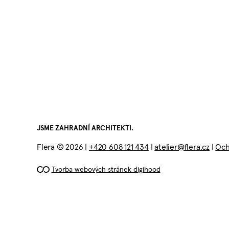
JSME ZAHRADNÍ ARCHITEKTI.
PŘEDCHOZÍ REFERENCE
Flera © 2026 |
+420 608 121 434
|
atelier@flera.cz
|
Och
Tvorba webových stránek digihood